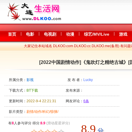
|
|
|
|
|
首页
电影
电视剧
动漫
综艺/MV/Live
游戏
大家记住本站域名 DLKOO.com DLKOO.cc DLKOO.me(备用) 有问题
[2022中国剧情动作]《鬼吹灯之精绝古城》[国语
所属分类：
影视
发 布 者：
Lucky
下载方式：
BT下载
发布来源：
更新时间：
2022-9-4 22:21:31
网友评论：
6条
影片类型：
剧情/动作/科幻/惊悚/
有
8
人参与评分 得分:
8.9
(滑动星星评分)
8.9