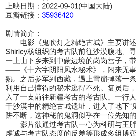
上映日期：2022-09-01(中国大陆)
豆瓣链接：
35936420
剧情简介：
电影《鬼吹灯之精绝古城》主要讲述
Shirley杨组织的考古队前往沙漠腹地
一上山下乡来到中蒙边境的岗岗营子，
——《十六字阴阳风水秘术》，闲来无
熟。之后参军到西藏，遇上雪崩掉落一
利用自己懂得的秘术逃得不死。复员后
入了一支前往新疆考古的考古队。一行
干沙漠中的精绝古城遗址，进入了地下“
阱不断，这神秘的鬼洞似乎在一位先知
影片欲通过考古队一心为科研与王胖
虔诚与考古队态度的反差等形成多组博