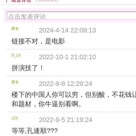
时
间：
2022/9/4
14:09:37
分
匿名
2024-4-14 22:09:13
块
大
链接不对，是电影
小：
2
D_L6
2022-10-1 21:02:10
MB
分
拼演技了！
块
个
数：
匿名
2022-9-8 12:29:24
656
楼下的中国人你可以穷，但别酸，不花钱
总
计
和题材，你牛逼别看啊。
大
小：
123
1.28
2022-9-5 21:19:24
GB
等等,孔連順???
所