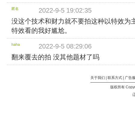
包
含
匿名
2022-9-5 19:02:35
的
文
没这个技术和财力就不要拍这种以特效为
件：
特效看的我好尴尬。
瀹
樻
柟
haha
2022-9-5 08:29:06
Telegram
浜
翻来覆去的拍 没其他题材了吗
ゆ
祦
缇
关于我们
|
联系方式
|
广告
bde4_com.url (大
小：
版权所有 Copyri
91
辽
B)
鏈
�
鏂
板
煙
鍚