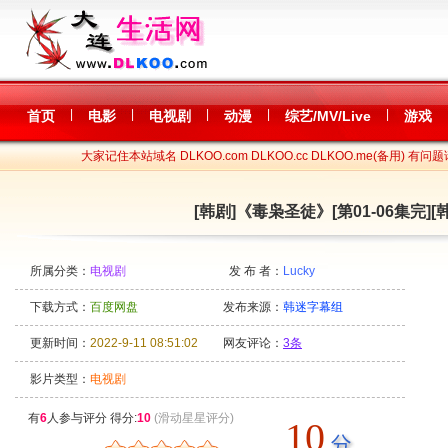
|
|
|
|
|
首页
电影
电视剧
动漫
综艺/MV/Live
游戏
大家记住本站域名 DLKOO.com DLKOO.cc DLKOO.me(备用) 有问题
[韩剧]《毒枭圣徒》[第01-06集完][
所属分类：
电视剧
发 布 者：
Lucky
下载方式：
百度网盘
发布来源：
韩迷字幕组
更新时间：
2022-9-11 08:51:02
网友评论：
3条
影片类型：
电视剧
有
6
人参与评分 得分:
10
(滑动星星评分)
10