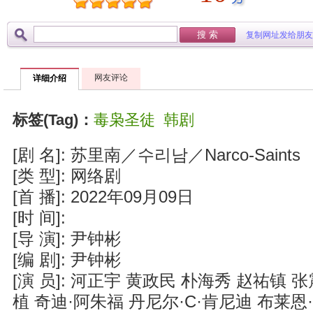
复制网址发给朋友
网友评论
详细介绍
标签(Tag)：
毒枭圣徒
韩剧
[剧 名]: 苏里南／수리남／Narco-Saints
[类 型]: 网络剧
[首 播]: 2022年09月09日
[时 间]:
[导 演]: 尹钟彬
[编 剧]: 尹钟彬
[演 员]: 河正宇 黄政民 朴海秀 赵祐镇 
植 奇迪·阿朱福 丹尼尔·C·肯尼迪 布莱恩·拉