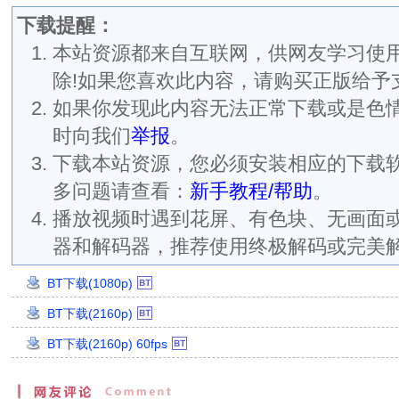
下载提醒：
本站资源都来自互联网，供网友学习使用
除!如果您喜欢此内容，请购买正版给予
如果你发现此内容无法正常下载或是色
时向我们
举报
。
下载本站资源，您必须安装相应的下载
多问题请查看：
新手教程/帮助
。
播放视频时遇到花屏、有色块、无画面
器和解码器，推荐使用终极解码或完美
BT下载(1080p)
0-DreamHD
创
BT下载(2160p)
H265.DDP2.0-DreamHD
建
创
时
BT下载(2160p) 60fps
4.2160p.HQ.WEB-
建
间：
DL.H265.60fps.DDP2.0-
时
2024/3/2
DreamHD
间：
2:41:54