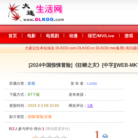
|
|
|
|
|
首页
电影
电视剧
动漫
综艺/MV/Live
游戏
大家记住本站域名 DLKOO.com DLKOO.cc DLKOO.me(备用) 有问题
[2024中国惊悚冒险]《狂蟒之灾》[中字][WEB-MKV-10
所属分类：
影视
发 布 者：
Lucky
下载方式：
BT下载
发布来源：
更新时间：
2024-3-3 09:10:49
网友评论：
1条
影片类型：
惊悚/冒险/灾难
有
2
人参与评分 得分:
1
(滑动星星评分)
1