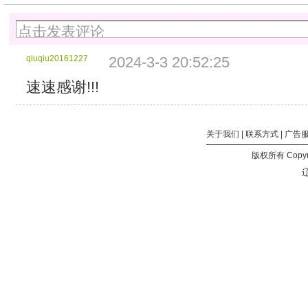
创
2024/3/2
分
建
2:42:25
块
时
分
大
间：
块
小：
2024/3/2
qiuqiu20161227
2024-3-3 20:52:25
大
8
2:42:10
小：
MB
分
速速感谢!!!
8
分
块
MB
块
大
分
个
小：
块
数：
关于我们
|
联系方式
|
广告
8
个
126
MB
数：
版权所有 Copyri
总
分
1526
辽
计
块
总
大
个
计
小：
数：
大
1,002.24
1899
小：
MB
总
11.92
所
计
GB
包
大
所
含
小：
包
的
14.84
含
文
GB
的