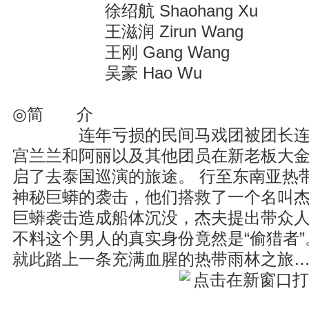
徐绍航 Shaohang Xu
王滋润 Zirun Wang
王刚 Gang Wang
吴豪 Hao Wu
◎简 介
连年亏损的民间马戏团被团长连人
宫兰兰和阿丽以及其他团员在新老板大
启了去泰国巡演的旅途。 行至东南亚热
神秘巨蟒的袭击，他们搭救了一个名叫
巨蟒袭击造成船体沉没，杰夫提出带众
不料这个男人的真实身份竟然是“偷猎者
就此踏上一条充满血腥的热带雨林之旅