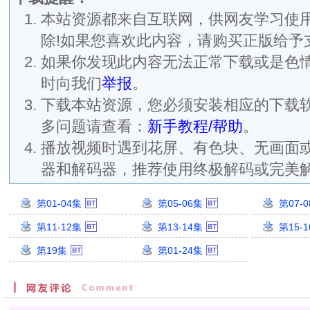
本站资源都来自互联网，供网友学习使用
除!如果您喜欢此内容，请购买正版给予
如果你发现此内容无法正常下载或是色
时向我们
举报
。
下载本站资源，您必须安装相应的下载
多问题请查看：
新手教程/帮助
。
播放视频时遇到花屏、有色块、无画面
器和解码器，推荐使用终极解码或完美
第01-04集
第05-06集
第07-
n.CHS.BDYS
10.HD1080P.X264.AAC.Mandarin.CHS.BDYS
创
创
第11-12集
第13-14集
第15-
n.CHS.BDYS
18.HD1080P.X264.AAC.Mandarin.CHS.BDYS
建
建
创
创
时
时
第19集
第01-24集
建
建
间：
间：
创
创
时
时
2024/2/29
2024/3/1
建
建
间：
间：
13:40:18
13:34:00
时
时
2024/3/5
2024/3/6
分
分
间：
间：