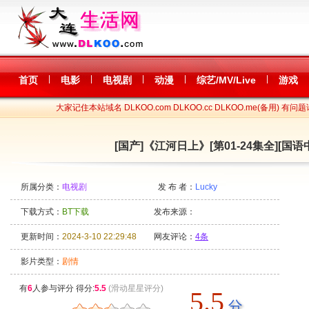
|
|
|
|
|
首页
电影
电视剧
动漫
综艺/MV/Live
游戏
大家记住本站域名 DLKOO.com DLKOO.cc DLKOO.me(备用) 有问题
[国产]《江河日上》[第01-24集全][国语中字
所属分类：
电视剧
发 布 者：
Lucky
下载方式：
BT下载
发布来源：
更新时间：
2024-3-10 22:29:48
网友评论：
4条
影片类型：
剧情
有
6
人参与评分 得分:
5.5
(滑动星星评分)
5.5