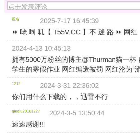
13:04:09
13:35:42
块
块
2024/3/10
2024/3/10
分
分
大
大
6:04:26
13:01:14
块
块
小：
小：
分
分
匿名
2025-7-17 16:45:39
大
大
2
2
块
块
小：
小：
MB
MB
大
大
⏩ 咾 呞 叽【 T55V.CC 】不 迷 路 ⏩ 网红
2
2
分
分
小：
小：
MB
MB
块
块
2
2
分
分
个
个
2024-4-13 10:45:13
MB
MB
块
块
数：
数：
分
分
个
个
拥有5000万粉丝的博主@Thurman猫一
1086
579
块
块
数：
数：
总
总
学生的寒假作业 网红编造被罚 网红沦为“流
个
个
518
526
计
计
数：
数：
总
总
大
大
218
6216
计
计
1212
小：
2024-3-31 22:36:02
小：
总
总
大
大
2.12
1.13
计
计
小：
小：
你们用什么下载的，，迅雷不行
GB
GB
大
大
1.01
1.03
所
所
小：
小：
GB
GB
包
包
qiuqiu20161227
434.99
2024-3-5 13:50:44
12.14
所
所
含
含
MB
GB
包
包
的
的
速速感谢!!!
所
所
含
含
文
文
包
包
的
的
件：
件：
含
含
文
文