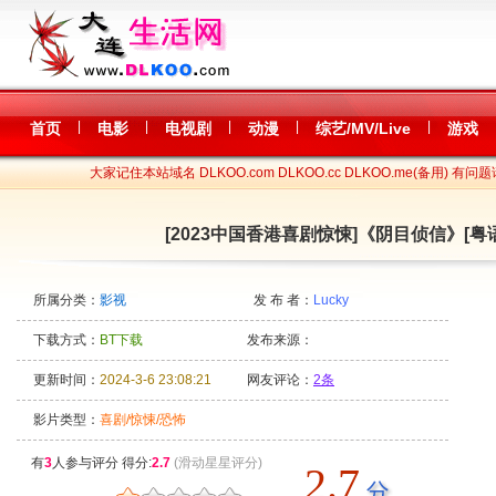
|
|
|
|
|
首页
电影
电视剧
动漫
综艺/MV/Live
游戏
大家记住本站域名 DLKOO.com DLKOO.cc DLKOO.me(备用) 有问题
[2023中国香港喜剧惊悚]《阴目侦信》[粤语中字
所属分类：
影视
发 布 者：
Lucky
下载方式：
BT下载
发布来源：
更新时间：
2024-3-6 23:08:21
网友评论：
2条
影片类型：
喜剧/惊悚/恐怖
有
3
人参与评分 得分:
2.7
(滑动星星评分)
2.7