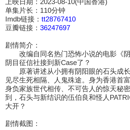
上映日期：2023-08-10(中国香港)
单集片长：110分钟
Imdb链接：
tt28767410
豆瓣链接：
36247697
剧情简介：
改编自同名热门恐怖小说的电影《阴
阴目征信社接到新Case了？
原著讲述从小拥有阴阳眼的石头成长
见尽生死相隔、人鬼殊途。身为香港首
身负家族世代相传、不可告人的惊天秘
到，石头与新结识的伍伯良和怪人PATR
大开？
剧情截图：