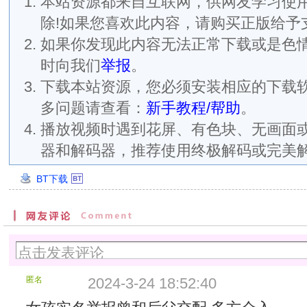
本站资源都来自互联网，供网友学习使用
除!如果您喜欢此内容，请购买正版给予
如果你发现此内容无法正常下载或是色
时向我们
举报
。
下载本站资源，您必须安装相应的下载
多问题请查看：
新手教程/帮助
。
播放视频时遇到花屏、有色块、无画面
器和解码器，推荐使用终极解码或完美
BT下载
创
建
时
间：
2024/3/6
13:05:48
分
匿名
2024-3-24 18:52:40
块
大