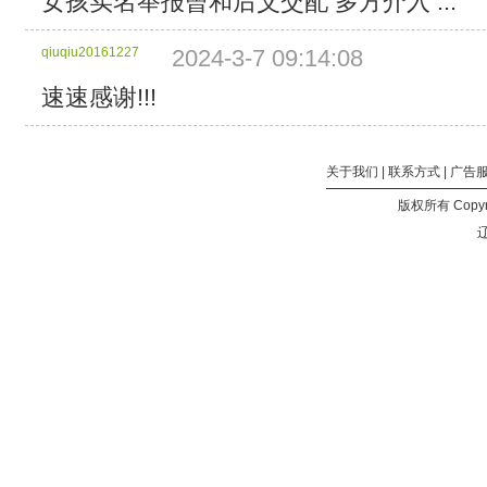
女孩实名举报曾和后父交配 多方介入 ...
小：
4
qiuqiu20161227
2024-3-7 09:14:08
MB
分
速速感谢!!!
块
个
数：
814
关于我们
|
联系方式
|
广告
总
版权所有 Copyri
计
辽
大
小：
3.18
GB
所
包
含
的
文
件：
YUM.Investigation.2023.HD1080P.X264.AAC.Cantonese.CH
小：