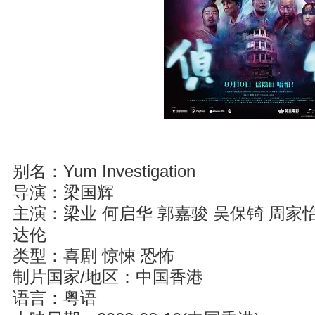
别名：Yum Investigation
导演：梁国辉
主演：梁业 何启华 郭嘉骏 吴保锜 周家怡
达伦
类型：喜剧 惊悚 恐怖
制片国家/地区：中国香港
语言：粤语