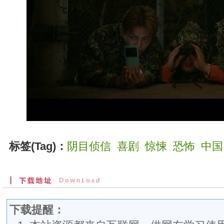
标签(Tag)：
阴目侦信
喜剧
惊悚
恐怖
中国
下载提醒：