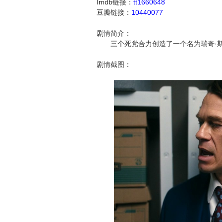
Imdb链接：
tt1660648
豆瓣链接：
10440077
剧情简介：
三个死党合力创造了一个名为瑞奇·斯
剧情截图：