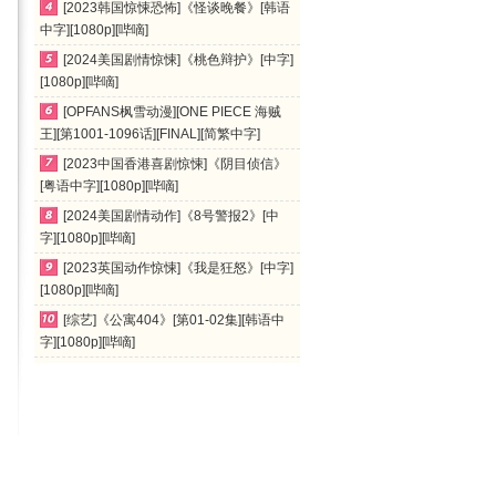
[2023韩国惊悚恐怖]《怪谈晚餐》[韩语
中字][1080p][哔嘀]
[2024美国剧情惊悚]《桃色辩护》[中字]
[1080p][哔嘀]
[OPFANS枫雪动漫][ONE PIECE 海贼
王][第1001-1096话][FINAL][简繁中字]
[MKV/MP4/720p/1080p]
[2023中国香港喜剧惊悚]《阴目侦信》
[粤语中字][1080p][哔嘀]
[2024美国剧情动作]《8号警报2》[中
字][1080p][哔嘀]
[2023英国动作惊悚]《我是狂怒》[中字]
[1080p][哔嘀]
[综艺]《公寓404》[第01-02集][韩语中
字][1080p][哔嘀]