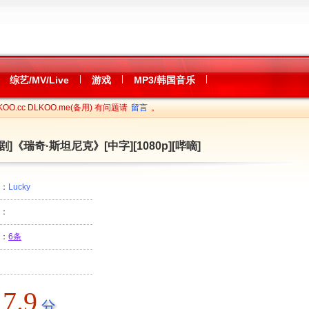
|
|
|
综艺/MV/Live
游戏
MP3/韩国音乐
OO.cc DLKOO.me(备用) 有问题请
留言
。
剧]《瑞奇·斯坦尼克》[中字][1080p][哔嘀]
者：
Lucky
：
：
6条
7.9