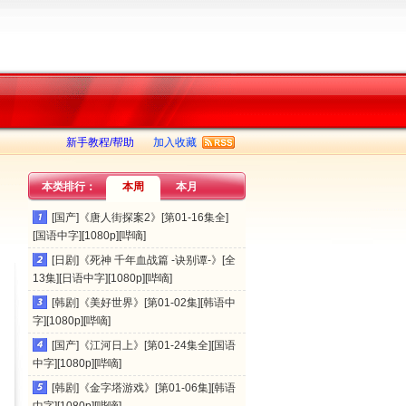
新手教程/帮助
加入收藏
本类排行：
本周
本月
[国产]《唐人街探案2》[第01-16集全]
[国语中字][1080p][哔嘀]
[日剧]《死神 千年血战篇 -诀别谭-》[全
13集][日语中字][1080p][哔嘀]
[韩剧]《美好世界》[第01-02集][韩语中
字][1080p][哔嘀]
[国产]《江河日上》[第01-24集全][国语
中字][1080p][哔嘀]
[韩剧]《金字塔游戏》[第01-06集][韩语