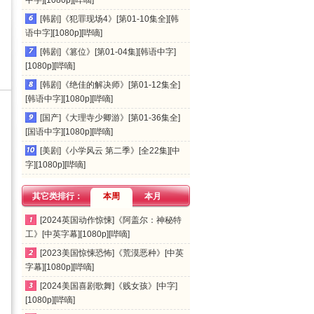
中字][1080p][哔嘀]
[韩剧]《犯罪现场4》[第01-10集全][韩
语中字][1080p][哔嘀]
[韩剧]《篡位》[第01-04集][韩语中字]
[1080p][哔嘀]
[韩剧]《绝佳的解决师》[第01-12集全]
[韩语中字][1080p][哔嘀]
[国产]《大理寺少卿游》[第01-36集全]
[国语中字][1080p][哔嘀]
[美剧]《小学风云 第二季》[全22集][中
字][1080p][哔嘀]
其它类排行：
本周
本月
[2024英国动作惊悚]《阿盖尔：神秘特
工》[中英字幕][1080p][哔嘀]
[2023美国惊悚恐怖]《荒漠恶种》[中英
字幕][1080p][哔嘀]
[2024美国喜剧歌舞]《贱女孩》[中字]
[1080p][哔嘀]