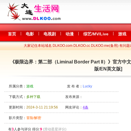
|
|
|
|
|
首页
电影
电视剧
动漫
综艺/MV/Live
游戏
大家记住本站域名 DLKOO.com DLKOO.cc DLKOO.me(备用) 有问题
《极限边界：第二部（Liminal Border Part II）》官方
版/EN英文版]
所属分类：
游戏
发 布 者：
Lucky
下载方式：
多种下载
发布来源：
更新时间：
2024-3-11 21:19:56
网友评论：
4条
影片类型：
冒险/解密
有
3
人参与评分 得分:
9
(滑动星星评分)