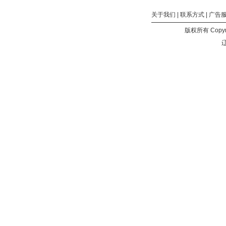
Liminal.Border.Part.II-
关于我们
|
联系方式
|
广告
TENOKE.part1.rar (大
小：
版权所有 Copyri
1000
辽
MB)
3DMGAME-
Liminal.Border.Part.II-
TENOKE.part2.rar (大
小：
1000
MB)
3DMGAME-
Liminal.Border.Part.II-
TENOKE.part3.rar (大
小：
614.84
MB)
tenoke-
liminal.border.part.ii.nfo (大
小：
31.56
KB)