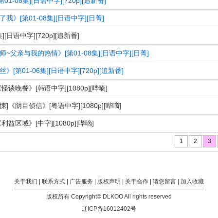
[第01-08集][日语中字][720p][追新番]
我》[第01-08集][日语中字][日菁]
[日语中字][720p][追新番]
~父亲与我的热情》[第01-08集][日语中字][日菁]
[第01-06集][日语中字][720p][追新番]
怪谈晚餐》[韩语中字][1080p][哔嘀]
]《阴目侦信》[粤语中字][1080p][哔嘀]
利益区域》[中字][1080p][哔嘀]
1
2
3
关于我们
|
联系方式
|
广告服务
|
版权声明
|
关于合作
|
请您留言
|
加入收藏
版权所有 Copyright
©
DLKOO
All rights reserved
辽ICP备16012402号