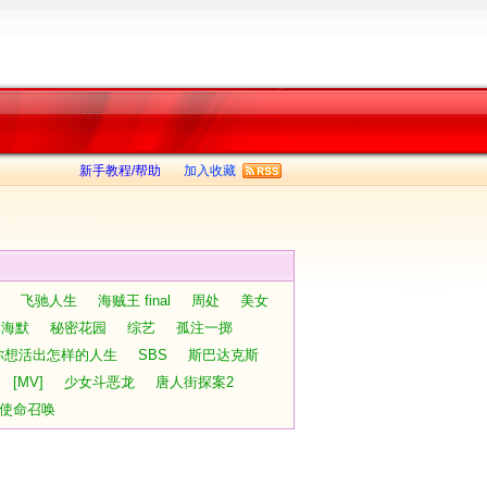
新手教程/帮助
加入收藏
飞驰人生
海贼王 final
周处
美女
本海默
秘密花园
综艺
孤注一掷
你想活出怎样的人生
SBS
斯巴达克斯
[MV]
少女斗恶龙
唐人街探案2
使命召唤