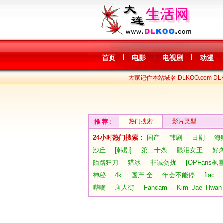
|
|
|
|
首页
电影
电视剧
动漫
大家记住本站域名 DLKOO.com DLK
热门搜索
影片类型
推 荐：
24小时热门搜索：
国产
韩剧
日剧
海
沙丘
[韩剧]
第二十条
眼泪女王
好
陌路狂刀
猎冰
非诚勿扰
[OPFans枫
神秘
4k
国产 全
年会不能停
flac
哔嘀
唐人街
Fancam
Kim_Jae_Hwan