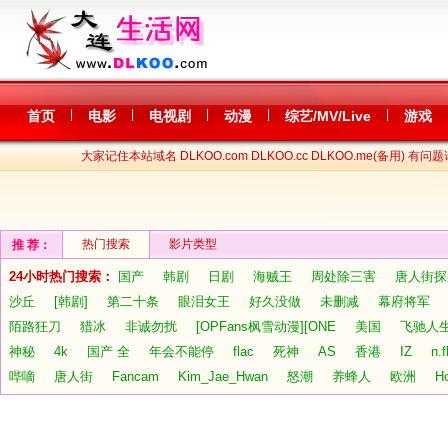
|
|
|
|
|
首页
电影
电视剧
动漫
综艺/MV/Live
游戏
大家记住本站域名 DLKOO.com DLKOO.cc DLKOO.me(备用) 有问题
热门搜索
影片类型
推 荐：
24小时热门搜索：
国产
韩剧
日剧
海贼王
周处除三害
唐人街探
沙丘
[韩剧]
第二十条
眼泪女王
好久没做
未删减
幕府将军
陌路狂刀
猎冰
非诚勿扰
[OPFans枫雪动漫][ONE
美国
飞驰人生
神秘
4k
国产 全
年会不能停
flac
死神
AS
香港
IZ
n.f
哔嘀
唐人街
Fancam
Kim_Jae_Hwan
怒潮
养蜂人
欧洲
Ho